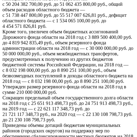
с 50 204 382 700,00 руб. до 51 062 435 800,00 руб., общий
объем расходов областного бюджета —
с 51 738 447 800,00 руб. до 55 517 007 626,81 руб., дефицит
областного бюджета — с 1 534 065 100,00 руб. до
4 454 571 826,81 руб.
Кроме того, увеличен объем бюджетных ассигнований
Дорожного фонда области на 2018 год с 3 889 500 400,00 руб.
до 4 819 942 835,49 руб., объем резервного фонда
администрации области на 2018 год — с 30 000 000,00 руб. до
50 000 000,00 руб., объем межбюджетных трансфертов,
предусмотренных к получению из других бюджетов
бюджетной системы Российской Федерации, на 2018 год —
с 8 032 198 000,00 руб. до 8 890 251 100,00 руб., объем
безвозмездных поступлений в доходы областного бюджета на
2018 год — с 8 032 198 00,00 руб. до 8 890 251 100,00 руб.
Утвержден размер резервного фонда области на 2018 год в
сумме 210 000 000,00 руб.
Сокращен предельный объем государственного долга области
на 2018 год с 25 651 913 498,73 руб. до 24 751 913 498,73 руб.,
на 2019 год — с 22 621 117 348,73 руб. до
21 721 117 348,73 руб., на 2020 год — с 22 130 108 798,73 руб.
до 21 230 108 798,73 руб.
Приведены объемы дотаций бюджетам муниципальных
районов (городских округов) на поддержку мер по
обеспечению сбалансированности местных бюджетов на 2018