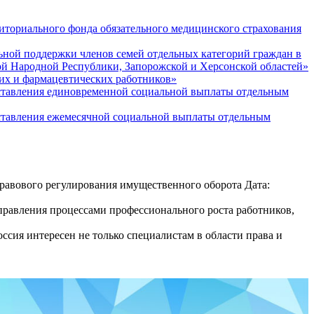
риториального фонда обязательного медицинского страхования
льной поддержки членов семей отдельных категорий граждан в
ой Народной Республики, Запорожской и Херсонской областей»
ких и фармацевтических работников»
оставления единовременной социальной выплаты отдельным
оставления ежемесячной социальной выплаты отдельным
авового регулирования имущественного оборота Дата:
равления процессами профессионального роста работников,
сия интересен не только специалистам в области права и