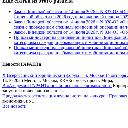
Еще статьи из этого раздела
Закон Липецкой области от 14 июля 2026 г. N 833-ОЗ «О
Липецкой области на 2026 год и на плановый период 202
Закон Липецкой области от 14 июля 2026 г. N 838-ОЗ «О
связи с проведением специальной военной операции на 
Закон Липецкой области от 14 июля 2026 г. N 834-ОЗ «
Приказ министерства социальной политики Липецкой обл
категориям граждан, пребывающих в мобилизационном 
Приказ министерства социальной политики Липецкой обл
категориям граждан, пребывающих в мобилизационном 
Новости ГАРАНТа
Х Всероссийский юридический форум — в Москве 14 октября 
14.10.2026 Место: г. Москва, КЗ «Космос», просп. Мира, ...
В «Академии ГАРАНТ» появились новые возможности
Корпора
запустила новое направление – ...
Продолжается регистрация журналистов на конкурс «Правовая
экономики, но ...
Все новости