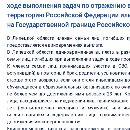
ходе выполнения задач по отражению 
территорию Российской Федерации или
на Государственной границе Российск
В Липецкой области членам семьи лиц, погибших п
предоставляется единовременная выплата.
В Липецкой области единовременная выплата в разм
семьи лиц, погибших при выполнении задач в ходе про
К членам семьи лиц, принимавших участие в СВО, о
вступивший) в повторный брак, родители, усыновители, 
старше этого возраста, если они стали инвалидами до
обучающиеся в образовательных организациях по очно
не более чем до достижения ими возраста 23 лет. Кр
лица, находившиеся на иждивении лиц, принимавших у
лет (соответственно женщина и мужчина) или яв
воспитывавшим и содержавшим лицо, принимавшее 
достижения им совершеннолетия.
Единовременная выплата распределяется в равн