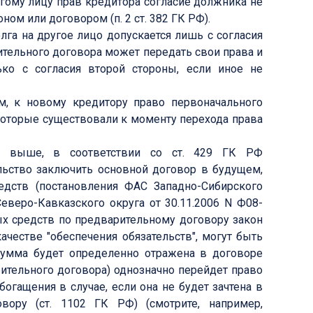
угому лицу прав кредитора согласие должника не
ном или договором (п. 2 ст. 382 ГК РФ).
лга на другое лицо допускается лишь с согласия
рительного договора может передать свои права и
ько с согласия второй стороны, если иное не
м, к новому кредитору право первоначального
 которые существовали к моменту перехода права
но выше, в соответствии со ст. 429 ГК РФ
льство заключить основной договор в будущем,
едств (постановления ФАС Западно-Сибирского
Северо-Кавказского округа от 30.11.2006 N Ф08-
ых средств по предварительному договору закон
ачестве "обеспечения обязательств", могут быть
сумма будет определенно отражена в договоре
арительного договора) однозначно перейдет право
богащения в случае, если она не будет зачтена в
вору (ст. 1102 ГК РФ) (смотрите, например,