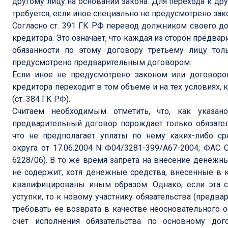
другому лицу на основании закона. Для перехода к др
требуется, если иное специально не предусмотрено зако
Согласно ст. 391 ГК РФ перевод должником своего до
кредитора. Это означает, что каждая из сторон предва
обязанности по этому договору третьему лицу тол
предусмотрено предварительным договором.
Если иное не предусмотрено законом или договоро
кредитора переходит в том объеме и на тех условиях,
(ст. 384 ГК РФ).
Считаем необходимым отметить, что, как указа
предварительный договор порождает только обязате
что не предполагает уплаты по нему каких-либо ср
округа от 17.06.2004 N Ф04/3281-399/А67-2004; ФАС 
6228/06). В то же время запрета на внесение денежн
не содержит, хотя денежные средства, внесенные в к
квалифицированы иным образом. Однако, если эта 
уступки, то к новому участнику обязательства (предв
требовать ее возврата в качестве неосновательного о
счет исполнения обязательства по основному дого