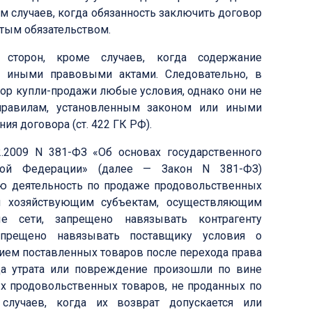
м случаев, когда обязанность заключить договор
тым обязательством.
 сторон, кроме случаев, когда содержание
и иными правовыми актами. Следовательно, в
вор купли-продажи любые условия, однако они не
правилам, установленным законом или иными
я договора (ст. 422 ГК РФ).
2.2009 N 381-ФЗ «Об основах государственного
ской Федерации» (далее — Закон N 381-ФЗ)
ю деятельность по продаже продовольственных
 и хозяйствующим субъектам, осуществляющим
е сети, запрещено навязывать контрагенту
апрещено навязывать поставщику условия о
ием поставленных товаров после перехода права
гда утрата или повреждение произошли по вине
ных продовольственных товаров, не проданных по
случаев, когда их возврат допускается или