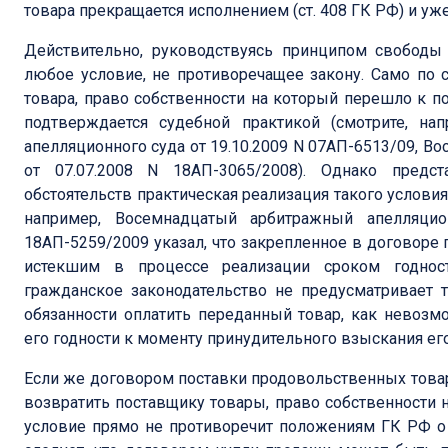
товара прекращается исполнением (ст. 408 ГК РФ) и уж
Действительно, руководствуясь принципом свободы
любое условие, не противоречащее закону. Само по 
товара, право собственности на который перешло к по
подтверждается судебной практикой (смотрите, на
апелляционного суда от 19.10.2009 N 07АП-6513/09, В
от 07.07.2008 N 18АП-3065/2008). Однако предст
обстоятельств практическая реализация такого услови
например, Восемнадцатый арбитражный апелляцио
18АП-5259/2009 указал, что закрепленное в договоре 
истекшим в процессе реализации сроком годност
гражданское законодательство не предусматривает 
обязанности оплатить переданный товар, как невозм
его годности к моменту принудительного взыскания его
Если же договором поставки продовольственных това
возвратить поставщику товары, право собственности н
условие прямо не противоречит положениям ГК РФ о к