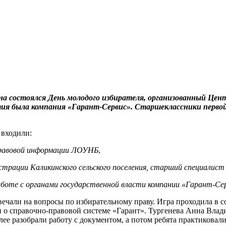
йона состоялся День молодого избирателя, организованный Ц
ия была компания «Гарант-Сервис». Старшеклассники первой 
 входили:
равовой информации ЛОУНБ
,
трации Каликинского сельского поселения, старший специалист 
аботе с органами государственной власти компании «Гарант-Се
твечали на вопросы по избирательному праву. Игра проходила в 
ли о справочно-правовой системе «Гарант». Тургенева Анна Вла
лее разобрали работу с документом, а потом ребята практикова