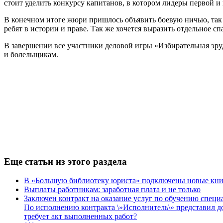
стоит уделить конкурсу капитанов, в котором лидеры первой и
В конечном итоге жюри пришлось объявить боевую ничью, так к
ребят в истории и праве. Так же хочется выразить отдельное 
В завершении все участники деловой игры «Избирательная эр
и болельщикам.
Еще статьи из этого раздела
В «Большую библиотеку юриста» подключены новые кн
Выплаты работникам: заработная плата и не только
Заключен контракт на оказание услуг по обучению специ
По исполнению контракта \»Исполнитель\» представил до
требует акт выполненных работ?