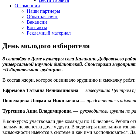
Вести Гаранта
О компании
Наши партнеры
Обратная связь
Вакансии
Контакты
Рекламный материал
День молодого избирателя
8 сентября в Доме культуры села Каликино Добровского ра
универсальной научной библиотекой. Спонсорами мероприят
«Избирательная эрудиция».
В состав жюри, которое оценивало эрудицию и смекалку ребят,
Ефремова Татьяна Вениаминовна
—
заведующая Центром п
Пономарева Людмила Николаевна
—
представитель админис
Тургенева Анна Владимировна
—
руководитель группы по р
В конкурсах участвовали две команды по 10 человек. Ребята о
пальму первенства друг у друга. В ходе игры школьники узна
возможности имеются в системе и как ими воспользоваться. Да