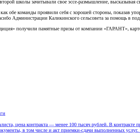
 второй школы зачитывали свое эссе-размышление, высказывая с
ак обе команды проявили себя с хорошей стороны, показав упор
спасибо Администрации Каликинского сельсовета за помощь в под
удиция» получили памятные призы от компании «ГАРАНТ», карто
иги
алиста, цена контракта — менее 100 тысяч рублей. В контракте 
кументы, в том числе и акт приемки-сдачи выполненных услуг. 