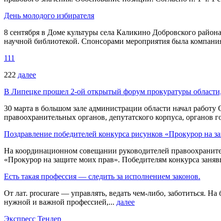
День молодого избирателя
8 сентября в Доме культуры села Каликино Добровского райо
научной библиотекой. Спонсорами мероприятия была компания
111
222
далее
В Липецке прошел 2-ой открытый форум прокуратуры области
30 марта в большом зале администрации области начал работу
правоохранительных органов, депутатского корпуса, органов г
Поздравление победителей конкурса рисунков «Прокурор на з
На координационном совещании руководителей правоохранитель
«Прокурор на защите моих прав». Победителям конкурса занявш
Есть такая профессия — следить за исполнением законов.
От лат. procurare — управлять, ведать чем-либо, заботиться. 
нужной и важной профессией,...
далее
Экспресс Тендер