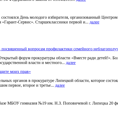
на состоялся День молодого избирателя, организованный Центр
 «Гарант-Сервис». Старшеклассники первой и...
далее
, посвященный вопросам профилактики семейного неблагополу
 Открытый форум прокуратуры области «Вместе ради детей!». Бо
осударственной власти и местного...
далее
ащите моих прав»
ных органов в прокуратуре Липецкой области, которое состояло
им первое, второе и третье...
далее
На базе МБОУ гимназия №19 им. Н.З. Поповичевой г. Липецка 20 