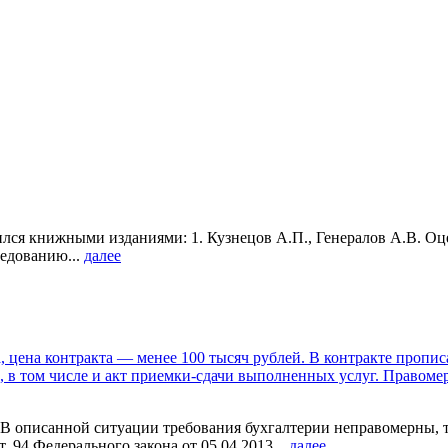
 книжными изданиями: 1. Кузнецов А.П., Генералов А.В. Оцено
ледованию...
далее
, цена контракта — менее 100 тысяч рублей. В контракте пропи
в том числе и акт приемки-сдачи выполненных услуг. Правомерн
 описанной ситуации требования бухгалтерии неправомерны, т
. 94 Федерального закона от 05.04.2013...
далее