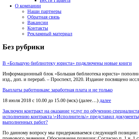
Вести Гаранта
О компании
Наши партнеры
Обратная связь
Вакансии
Контакты
Рекламный материал
Без рубрики
В «Большую библиотеку юриста» подключены новые книги
Информационный блок «Большая библиотека юриста» пополнился
изд., доп. и перераб. – Проспект, 2020. Издание посвящено исс
Выплаты работникам: заработная плата и не только
18 июля 2018 c 10.00 до 15.00 (мск) (далее…)
далее
Заключен контракт на оказание услуг по обучению специалиста
исполнению контракта \»Исполнитель\» представил документы, 
выполненных работ?
По данному вопросу мы придерживаемся следующей позиции: В
правового значения. Обоснование позиции: Согласно п. 1 ч. 1 ст