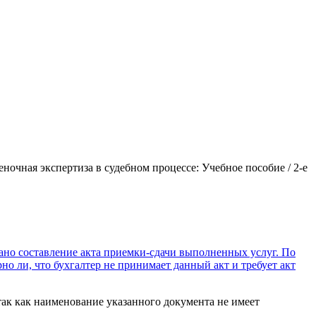
чная экспертиза в судебном процессе: Учебное пособие / 2-е
сано составление акта приемки-сдачи выполненных услуг. По
о ли, что бухгалтер не принимает данный акт и требует акт
ак как наименование указанного документа не имеет