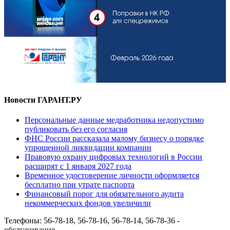
Новости ГАРАНТ.РУ
Персональные данные медработника недопустимо
публиковать без его согласия
ФНС России рассказала малому бизнесу о порядке
упрощенной ликвидации компании
Правовую охрану цифровых технологий в России
расширят с 1 января 2027 года
Временное удостоверение личности оформляется
бесплатно при утрате паспорта
Финансовый порог для обязательного аудита
некоммерческих фондов увеличили
Телефоны: 56-78-18, 56-78-16, 56-78-14, 56-78-36 -
обслуживание