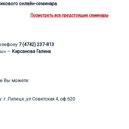
никового онлайн-семинара.
Посмотреть все предстоящие семинары
телефону
7 (4742) 237-813
ры» —
Кирсанова Галина
ие Вы можете:
 г. Липецк ,ул Советская 4, оф 620