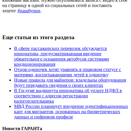
книжный магазин. Нужно опубликовать запись с видео к себе
на страницу в одной из социальных сетей и поставить
хештег
#нашбунин
.
Еще статьи из этого раздела
В сфере пассажирских перевозок обсуждается
инициатива, предусматривающая введение
обязательного оснащения автобусов системами
кондиционирования
Отцов-одиночек хотят уравнять в правовом статусе с
матерями, воспитывающими детей в одиночку
Новые правила для майнеров: владельцы оборудования
будут передавать сведения о своих клиентах
В Госдуме выдвинута инициатива об уплате НДФЛ в
соответствии с адресом регистрации
налогоплательщика
МВД России планирует внедрение идентификационных
карт для мигрантов, основанных на биометрических
данных и цифровом профиле
Новости ГАРАНТа