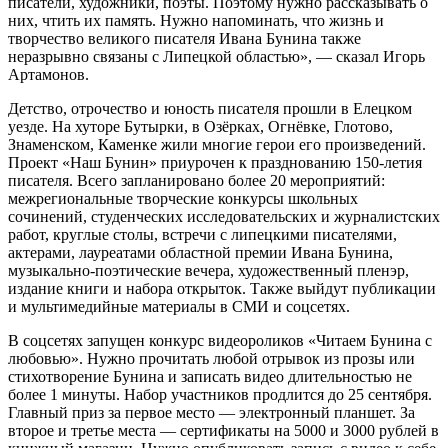
писатели, художники, поэты. Поэтому нужно рассказывать о
них, чтить их память. Нужно напоминать, что жизнь и
творчество великого писателя Ивана Бунина также
неразрывно связаны с Липецкой областью», — сказал Игорь
Артамонов.
Детство, отрочество и юность писателя прошли в Елецком
уезде. На хуторе Бутырки, в Озёрках, Огнёвке, Глотово,
Знаменском, Каменке жили многие герои его произведений.
Проект «Наш Бунин» приурочен к празднованию 150-летия
писателя. Всего запланировано более 20 мероприятий:
межрегиональные творческие конкурсы школьных
сочинений, студенческих исследовательских и журналистских
работ, круглые столы, встречи с липецкими писателями,
актерами, лауреатами областной премии Ивана Бунина,
музыкально-поэтические вечера, художественный пленэр,
издание книги и набора открыток. Также выйдут публикации
и мультимедийные материалы в СМИ и соцсетях.
В соцсетях запущен конкурс видеороликов «Читаем Бунина с
любовью». Нужно прочитать любой отрывок из прозы или
стихотворение Бунина и записать видео длительностью не
более 1 минуты. Набор участников продлится до 25 сентября.
Главный приз за первое место — электронный планшет. За
второе и третье места — сертификаты на 5000 и 3000 рублей в