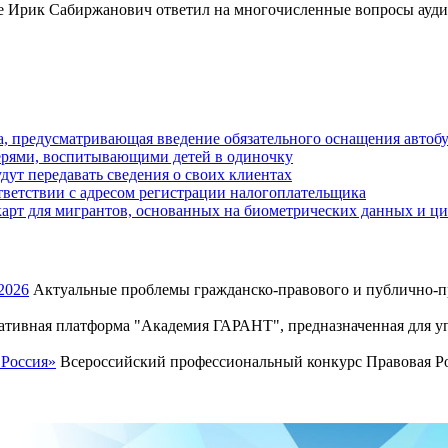
же Ирик Сабиржанович ответил на многочисленные вопросы ауди
а, предусматривающая введение обязательного оснащения авто
терями, воспитывающими детей в одиночку
дут передавать сведения о своих клиентах
ветствии с адресом регистрации налогоплательщика
рт для мигрантов, основанных на биометрических данных и ц
2026
Актуальные проблемы гражданско-правового и публично-пр
тивная платформа "Академия ГАРАНТ", предназначенная для уп
 Россия»
Всероссийский профессиональный конкурс Правовая Рос