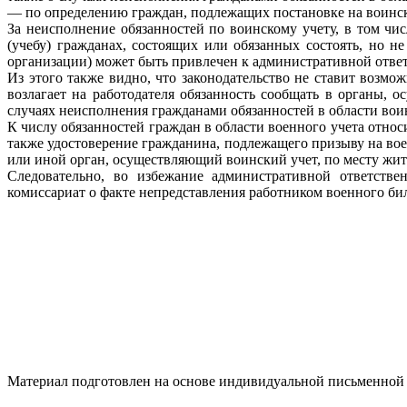
— по определению граждан, подлежащих постановке на воинский
За неисполнение обязанностей по воинскому учету, в том ч
(учебу) гражданах, состоящих или обязанных состоять, но н
организации) может быть привлечен к административной ответс
Из этого также видно, что законодательство не ставит возмо
возлагает на работодателя обязанность сообщать в органы,
случаях неисполнения гражданами обязанностей в области воин
К числу обязанностей граждан в области военного учета относ
также удостоверение гражданина, подлежащего призыву на вое
или иной орган, осуществляющий воинский учет, по месту жите
Следовательно, во избежание административной ответстве
комиссариат о факте непредставления работником военного билет
Материал подготовлен на основе индивидуальной письменной 