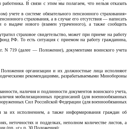
 работника. В связи с этим мы полагаем, что нельзя отказать
ом) учете в системе обязательного пенсионного страхования»
енсионного страхования, а в случае его отсутствия — написать
и о выдаче нового (взамен утраченного), а также сообщить
тратил страховое свидетельство, может при приеме на работу
 фонд РФ. То есть ситуация с приемом на работу гражданина,
г. N 719 (далее — Положение), документами воинского учета
 9 Положения организации и их должностные лица исполняют
Методическими рекомендациями, разрабатываемыми Минобороны
занности, наличия и подлинности документов воинского учета,
 наличия мобилизационных предписаний (для военнообязанных
Вооруженных Сил Российской Федерации (для военнообязанных
я за их исполнением, а также информирования граждан об
, неточностях и подделках, неполном количестве листов, а
и (пп. «г» п. 30 Положения);