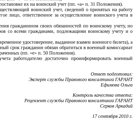
становке их на воинский учет (пп. «а» п. 31 Положения).
уществляющий воинский учет, сведений о принятых на работу
гое лицо, ответственное за осуществление воинского учета в
дения гражданином своих обязанностей по воинскому учету, но
оров со всеми гражданами, подлежащими воинскому учету и о
временное удостоверение, выданное взамен военного билета), а
ьный срок гражданин обязан обратиться в военный комиссариат
аченных (пп. «е» п. 50 Положения).
 учета работодателю достаточно проинформировать военный
Ответ подготовил:
Эксперт службы Правового консалтинга ГАРАНТ
Ефимова Ольга
Контроль качества ответа:
Рецензент службы Правового консалтинга ГАРАНТ
Серков Аркадий
17 сентября 2010 г.