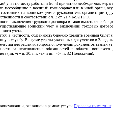
 учет по месту работы, и (или) принятию необходимых мер к по
исле несообщение в военный комиссариат или в иной орган, ос
е состоящих на воинском учете, руководитель организации (дру
твенности в соответствии с ч. 3 ст. 21.4 КоАП РФ.
жность заключения трудового договора в зависимость от соблю
 осуществляющие воинский учет, о заключении трудовых догов
ского учета.
ится, в частности, обязанность бережно хранить военный билет (
нную службу. В случае утраты указанных документов в 2-недел
льства для решения вопроса о получении документов взамен утр
нности за неисполнение обязанностей в области воинского
а (пп. «г» п. 30, пп. «а» и пп. «б» п. 32 Положения).
консультации, оказанной в рамках услуги
Правовой консалтинг
.