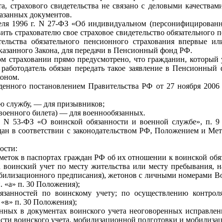
а, страхового свидетельства не связано с деловыми качествами
казанных документов.
апреля 1996 г. N 27-ФЗ «Об индивидуальном (персонифицированн
вить страхователю свое страховое свидетельство обязательного п
тельства обязательного пенсионного страхования впервые ил
 указанного Закона, для передачи в Пенсионный фонд РФ.
ом страховании прямо предусмотрено, что гражданин, который у
 работодатель обязан передать такое заявление в Пенсионный
коном.
жденного постановлением Правительства РФ от 27 ноября 2006 
ю службу, — для призывников;
 военного билета) — для военнообязанных.
8 г. N 53-ФЗ «О воинской обязанности и военной службе», п.
ждан в соответствии с законодательством РФ, Положением и 
ости:
меток в паспортах граждан РФ об их отношении к воинской обя
на воинский учет по месту жительства или месту пребывания,
мобилизационного предписания), жетонов с личными номерами 
 «а» п. 30 Положения);
занностей по воинскому учету; по осуществлению контрол
 «в» п. 30 Положения);
ых в документах воинского учета неоговоренных исправлениях
сти воинского учета, мобилизационной подготовки и мобилизаци