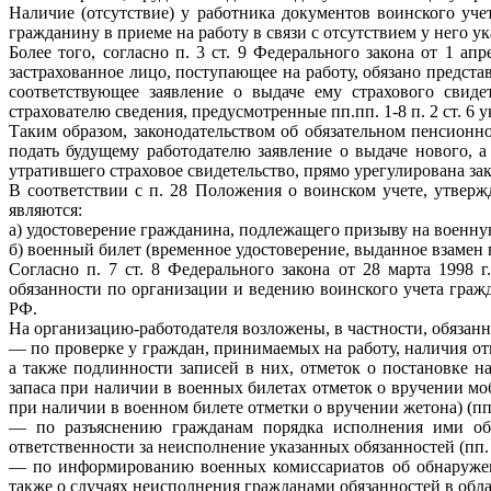
Наличие (отсутствие) у работника документов воинского учет
гражданину в приеме на работу в связи с отсутствием у него у
Более того, согласно п. 3 ст. 9 Федерального закона от 1 
застрахованное лицо, поступающее на работу, обязано предста
соответствующее заявление о выдаче ему страхового свиде
страхователю сведения, предусмотренные пп.пп. 1-8 п. 2 ст. 6
Таким образом, законодательством об обязательном пенсионн
подать будущему работодателю заявление о выдаче нового, а
утратившего страховое свидетельство, прямо урегулирована за
В соответствии с п. 28 Положения о воинском учете, утвер
являются:
а) удостоверение гражданина, подлежащего призыву на военну
б) военный билет (временное удостоверение, выданное взамен
Согласно п. 7 ст. 8 Федерального закона от 28 марта 199
обязанности по организации и ведению воинского учета гра
РФ.
На организацию-работодателя возложены, в частности, обязанн
— по проверке у граждан, принимаемых на работу, наличия от
а также подлинности записей в них, отметок о постановке 
запаса при наличии в военных билетах отметок о вручении 
при наличии в военном билете отметки о вручении жетона) (пп.
— по разъяснению гражданам порядка исполнения ими обя
ответственности за неисполнение указанных обязанностей (пп.
— по информированию военных комиссариатов об обнаруженн
также о случаях неисполнения гражданами обязанностей в обла