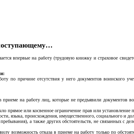
, поступающему…
мается впервые на работу (трудовую книжку и страховое свидет
и:
боту по причине отсутствия у него документов воинского уче
в приеме на работу лиц, которые не предъявили документов вои
 было прямое или косвенное ограничение прав или установлени
ности, языка, происхождения, имущественного, социального и дол
пребывания), а также других обстоятельств, не связанных с де
илу возможность отказа в приеме на работу только по обстоят