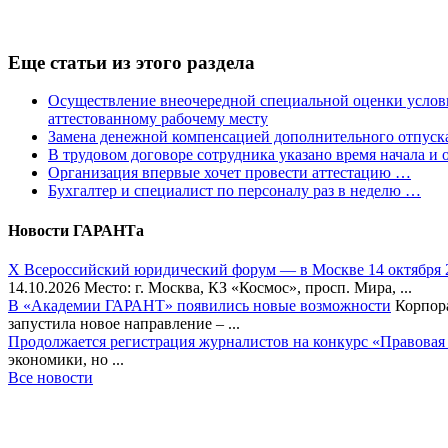
Еще статьи из этого раздела
Осуществление внеочередной специальной оценки услови
аттестованному рабочему месту
Замена денежной компенсацией дополнительного отпуска 
В трудовом договоре сотрудника указано время начала и о
Организация впервые хочет провести аттестацию …
Бухгалтер и специалист по персоналу раз в неделю …
Новости ГАРАНТа
Х Всероссийский юридический форум — в Москве 14 октября 
14.10.2026 Место: г. Москва, КЗ «Космос», просп. Мира, ...
В «Академии ГАРАНТ» появились новые возможности
Корпора
запустила новое направление – ...
Продолжается регистрация журналистов на конкурс «Правовая
экономики, но ...
Все новости