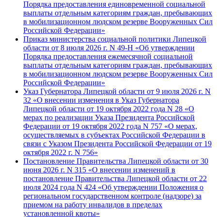
Порядка предоставления единовременной социальной
выплаты отдельным категориям граждан, пребывающих
в мобилизационном людском резерве Вооруженных Сил
Российской Федерации»
Приказ министерства социальной политики Липецкой
области от 8 июля 2026 г. N 49-Н «Об утверждении
Порядка предоставления ежемесячной социальной
выплаты отдельным категориям граждан, пребывающих
в мобилизационном людском резерве Вооруженных Сил
Российской Федерации»
Указ Губернатора Липецкой области от 9 июля 2026 г. N
32 «О внесении изменения в Указ Губернатора
Липецкой области от 19 октября 2022 года N 28 «О
мерах по реализации Указа Президента Российской
Федерации от 19 октября 2022 года N 757 «О мерах,
осуществляемых в субъектах Российской Федерации в
связи с Указом Президента Российской Федерации от 19
октября 2022 г. N 756»
Постановление Правительства Липецкой области от 30
июня 2026 г. N 315 «О внесении изменений в
постановление Правительства Липецкой области от 22
июля 2024 года N 424 «Об утверждении Положения о
региональном государственном контроле (надзоре) за
приемом на работу инвалидов в пределах
установленной квоты»