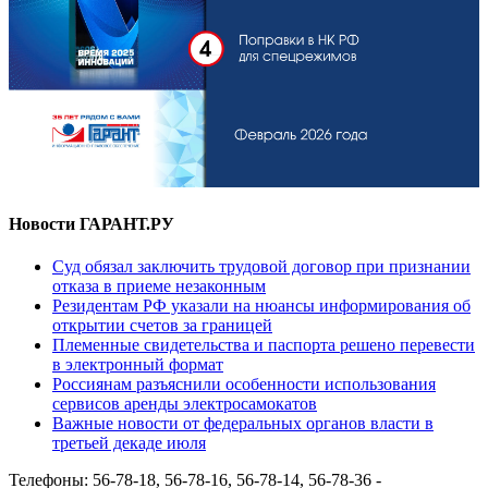
Новости ГАРАНТ.РУ
Суд обязал заключить трудовой договор при признании
отказа в приеме незаконным
Резидентам РФ указали на нюансы информирования об
открытии счетов за границей
Племенные свидетельства и паспорта решено перевести
в электронный формат
Россиянам разъяснили особенности использования
сервисов аренды электросамокатов
Важные новости от федеральных органов власти в
третьей декаде июля
Телефоны: 56-78-18, 56-78-16, 56-78-14, 56-78-36 -