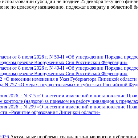
 использовании субсидий не позднее 25 декабря текущего финан
е не по целевому назначению, подлежат возврату в областной б
асти от 8 июля 2026 г. N 50-Н «Об утверждении Порядка пред
людском резерве Вооруженных Сил Российской Федерации»
асти от 8 июля 2026 г. N 49-Н «Об утверждении Порядка пред
людском резерве Вооруженных Сил Российской Федерации»
32 «О внесении изменения в Указ Губернатора Липецкой области 
да N 757 «О мерах, осуществляемых в субъектах Российской Фед
ня 2026 г. N 315 «О внесении изменений в постановление Прав
контроле (надзоре) за приемом на работу инвалидов в предела
ня 2026 г. N 299 «О внесении изменений в постановление Прави
сти «Развитие образования Липецкой области»
2026
Актуальные проблемы гражданско-правового и публично-пр