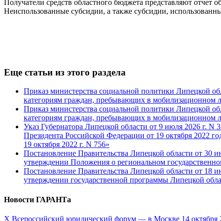
Получатели средств областного бюджета представляют отчет об
Неиспользованные субсидии, а также субсидии, использованны
Еще статьи из этого раздела
Приказ министерства социальной политики Липецкой обл
категориям граждан, пребывающих в мобилизационном 
Приказ министерства социальной политики Липецкой обл
категориям граждан, пребывающих в мобилизационном 
Указ Губернатора Липецкой области от 9 июля 2026 г. N 
Президента Российской Федерации от 19 октября 2022 го
19 октября 2022 г. N 756»
Постановление Правительства Липецкой области от 30 ию
утверждении Положения о региональном государственном 
Постановление Правительства Липецкой области от 18 ию
утверждении государственной программы Липецкой обла
Новости ГАРАНТа
Х Всероссийский юридический форум — в Москве 14 октября 