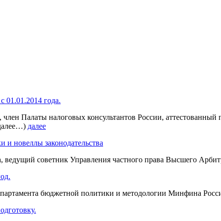
 01.01.2014 года.
ам, член Палаты налоговых консультантов России, аттестованный
(далее…)
далее
и и новеллы законодательства
ава, ведущий советник Управления частного права Высшего Арб
од.
Департамента бюджетной политики и методологии Минфина Росс
подготовку.