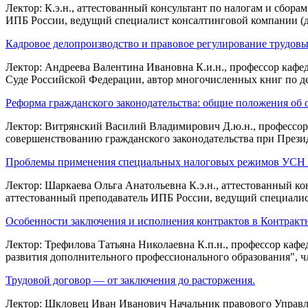
Лектор: К.э.н., аттестованный консультант по налогам и сбор
ИПБ России, ведущий специалист консалтинговой компании 
Кадровое делопроизводство и правовое регулирование трудовы
Лектор: Андреева Валентина Ивановна К.и.н., профессор ка
Суде Российской Федерации, автор многочисленных книг по д
Реформа гражданского законодательства: общие положения об о
Лектор: Витрянский Василий Владимирович Д.ю.н., профессор
совершенствованию гражданского законодательства при Прези
Проблемы применения специальных налоговых режимов УСН и
Лектор: Шаркаева Ольга Анатольевна К.э.н., аттестованный ко
аттестованный преподаватель ИПБ России, ведущий специали
Особенности заключения и исполнения контрактов в Контрактн
Лектор: Трефилова Татьяна Николаевна К.п.н., профессор ка
развития дополнительного профессионального образования", 
Трудовой договор — от заключения до расторжения.
Лектор: Шкловец Иван Иванович Начальник правового Управле