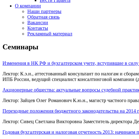
Вести Гаранта
О компании
Наши партнеры
Обратная связь
Вакансии
Контакты
Рекламный материал
Семинары
Изменения в НК РФ и бухгалтерском учете, вступившие в силу с
Лектор: К.э.н., аттестованный консультант по налогам и сбор
ИПБ России, ведущий специалист консалтинговой компании 
Акционерные общества: актуальные вопросы судебной практик
Лектор: Зайцев Олег Романович К.ю.н., магистр частного пр
Переходные положения бюджетного законодательства на 2014 г
Лектор: Сивец Светлана Викторовна Заместитель директора 
Годовая бухгалтерская и налоговая отчетность 2013: начинаем 