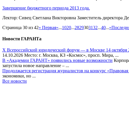
Завершение бюджетного периода 2013 года.
Лектор: Сивец Светлана Викторовна Заместитель директора 
Страница 30 из 42
« Первая
«
...
10
20
...
28
29
30
31
32
...
40
...
»
Последн
Новости ГАРАНТа
Х Всероссийский юридический форум — в Москве 14 октября 
14.10.2026 Место: г. Москва, КЗ «Космос», просп. Мира, ...
В «Академии ГАРАНТ» появились новые возможности
Корпора
запустила новое направление – ...
Продолжается регистрация журналистов на конкурс «Правовая
экономики, но ...
Все новости