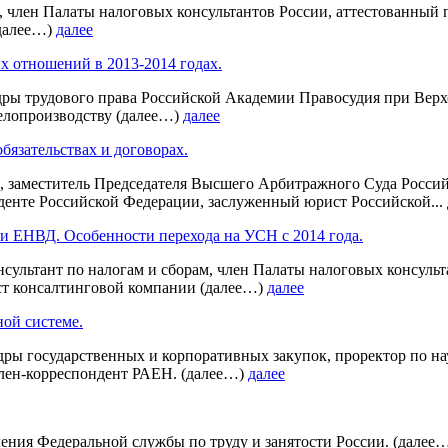
ам, член Палаты налоговых консультантов России, аттестованный
(далее…)
далее
х отношений в 2013-2014 годах.
федры трудового права Российской Академии Правосудия при В
елопроизводству (далее…)
далее
бязательствах и договорах.
, заместитель Председателя Высшего Арбитражного Суда Россий
денте Российской Федерации, заслуженный юрист Российской...
 ЕНВД. Особенности перехода на УСН с 2014 года.
нсультант по налогам и сборам, член Палаты налоговых консуль
ст консалтинговой компании (далее…)
далее
ой системе.
федры государственных и корпоративных закупок, проректор по
член-корреспондент РАЕН. (далее…)
далее
ния Федеральной службы по труду и занятости России. (далее