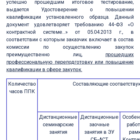
успешно прошедшим итоговое тестирование,
выдается Удостоверение о повышении
квалификации установленного образца. Данный
документ удовлетворяет требованию 44-ФЗ «О
контрактной системе…» от 05.04.2013 г., в
соответствии с которым заказчик включает в состав
комиссии по осуществлению закупок
преимущественно лиц,
прошедших
профессиональную переподготовку или повышение
квалификации в сфере закупок.
Количество
Составляющие соответств
часов ППК
Дистанционные
Дистанционные
Особен
семинарские
заочные
рабо
занятия
занятия в ЭУ
рам
СБ-АСТ
Контра