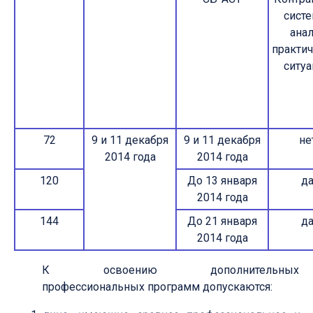
сист
ана
практи
ситу
72
9 и 11 декабря
9 и 11 декабря
не
2014 года
2014 года
120
До 13 января
д
2014 года
144
До 21 января
д
2014 года
К освоению дополнительных
профессиональных программ допускаются: