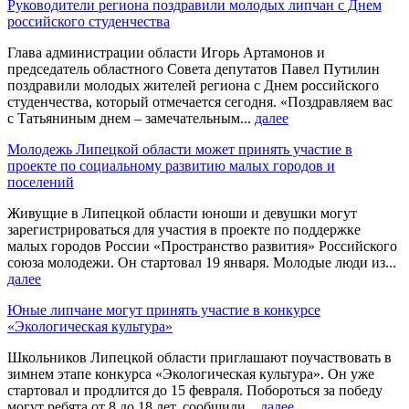
Руководители региона поздравили молодых липчан с Днем
российского студенчества
Глава администрации области Игорь Артамонов и
председатель областного Совета депутатов Павел Путилин
поздравили молодых жителей региона с Днем российского
студенчества, который отмечается сегодня. «Поздравляем вас
с Татьяниным днем – замечательным...
далее
Молодежь Липецкой области может принять участие в
проекте по социальному развитию малых городов и
поселений
Живущие в Липецкой области юноши и девушки могут
зарегистрироваться для участия в проекте по поддержке
малых городов России «Пространство развития» Российского
союза молодежи. Он стартовал 19 января. Молодые люди из...
далее
Юные липчане могут принять участие в конкурсе
«Экологическая культура»
Школьников Липецкой области приглашают поучаствовать в
зимнем этапе конкурса «Экологическая культура». Он уже
стартовал и продлится до 15 февраля. Побороться за победу
могут ребята от 8 до 18 лет, сообщили...
далее