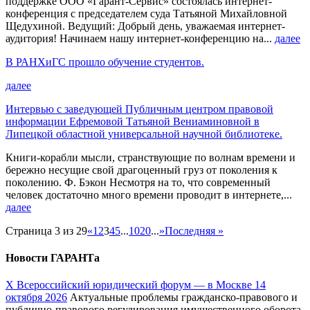
поддержке ООО «Гарант-Сервис» состоялась интернет-
конференция с председателем суда Татьяной Михайловной
Щедухиной. Ведущий: Добрый день, уважаемая интернет-
аудитория! Начинаем нашу интернет-конференцию на...
далее
В РАНХиГС прошло обучение студентов.
далее
Интервью с заведующей Публичным центром правовой
информации Ефремовой Татьяной Вениаминовной в
Липецкой областной универсальной научной библиотеке.
Книги-корабли мысли, странствующие по волнам времени и
бережно несущие свой драгоценный груз от поколения к
поколению. Ф. Бэкон Несмотря на то, что современный
человек достаточно много времени проводит в интернете,...
далее
Страница 3 из 29
«
1
2
3
4
5
...
10
20
...
»
Последняя »
Новости ГАРАНТа
Х Всероссийский юридический форум — в Москве 14
октября 2026
Актуальные проблемы гражданско-правового и
публично-правового регулирования имущественного оборота