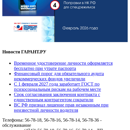
Новости ГАРАНТ.РУ
Временное удостоверение личности оформляется
бесплатно при утрате паспорта
Финансовый порог для обязательного аудита
некоммерческих фондов увеличили
С 1 февраля 2027 года заработает ГОСТ по
психосоциальным рискам на рабочем месте
Срок согласования заключения контракта с
единственным контрагентом сократили
ВС РФ признал лишение прав незаконным при
неизвестной личности водителя
Телефоны: 56-78-18, 56-78-16, 56-78-14, 56-78-36 -
обслуживание