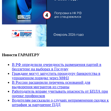
Новости ГАРАНТ.РУ
В РФ определили очередность размещения партий в
бюллетене на выборах в Госдуму
Граждане могут запустить процедуру банкротства в
упрощенном порядке через МФЦ
В России расширили перечень оснований для
выдворения мигрантов из страны
Работодатель вправе учитывать опасность от БПЛА при
оценке профрисков
Водителям рассказали о случаях неприменения скидки к
штрафам за нарушение ПДД