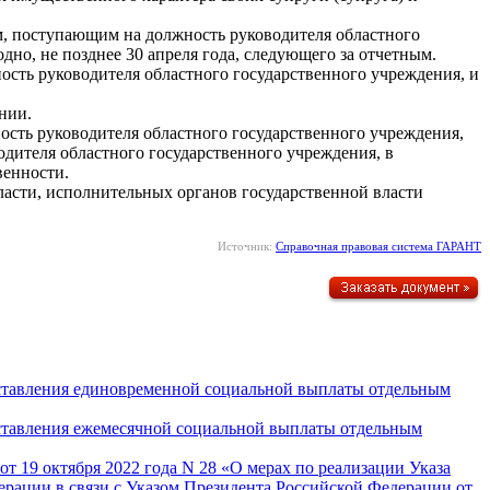
ом, поступающим на должность руководителя областного
но, не позднее 30 апреля года, следующего за отчетным.
ость руководителя областного государственного учреждения, и
нии.
ость руководителя областного государственного учреждения,
одителя областного государственного учреждения, в
венности.
асти, исполнительных органов государственной власти
Источник:
Справочная правовая система ГАРАНТ
оставления единовременной социальной выплаты отдельным
оставления ежемесячной социальной выплаты отдельным
от 19 октября 2022 года N 28 «О мерах по реализации Указа
ерации в связи с Указом Президента Российской Федерации от