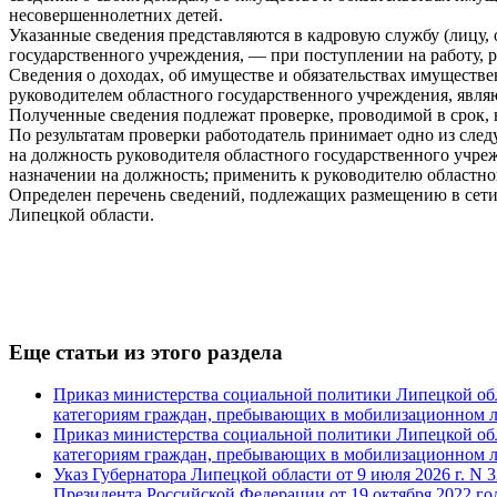
несовершеннолетних детей.
Указанные сведения представляются в кадровую службу (лицу,
государственного учреждения, — при поступлении на работу, р
Сведения о доходах, об имуществе и обязательствах имуществ
руководителем областного государственного учреждения, явля
Полученные сведения подлежат проверке, проводимой в срок, 
По результатам проверки работодатель принимает одно из сле
на должность руководителя областного государственного учре
назначении на должность; применить к руководителю областн
Определен перечень сведений, подлежащих размещению в сети
Липецкой области.
Еще статьи из этого раздела
Приказ министерства социальной политики Липецкой обл
категориям граждан, пребывающих в мобилизационном 
Приказ министерства социальной политики Липецкой обл
категориям граждан, пребывающих в мобилизационном 
Указ Губернатора Липецкой области от 9 июля 2026 г. N 
Президента Российской Федерации от 19 октября 2022 го