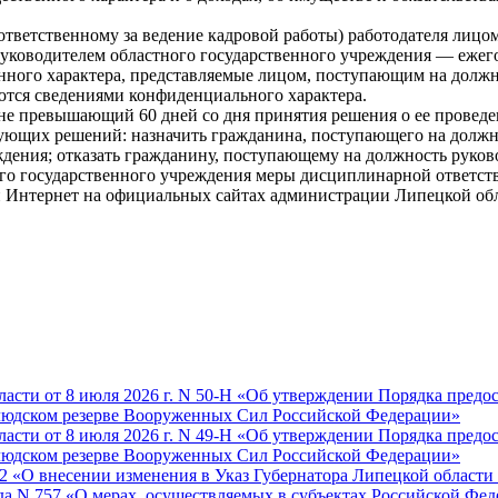
 ответственному за ведение кадровой работы) работодателя лиц
уководителем областного государственного учреждения — ежегод
енного характера, представляемые лицом, поступающим на должн
ются сведениями конфиденциального характера.
не превышающий 60 дней со дня принятия решения о ее проведе
дующих решений: назначить гражданина, поступающего на должн
ждения; отказать гражданину, поступающему на должность руков
ого государственного учреждения меры дисциплинарной ответст
 Интернет на официальных сайтах администрации Липецкой обл
асти от 8 июля 2026 г. N 50-Н «Об утверждении Порядка пред
людском резерве Вооруженных Сил Российской Федерации»
асти от 8 июля 2026 г. N 49-Н «Об утверждении Порядка пред
людском резерве Вооруженных Сил Российской Федерации»
32 «О внесении изменения в Указ Губернатора Липецкой области 
да N 757 «О мерах, осуществляемых в субъектах Российской Фед