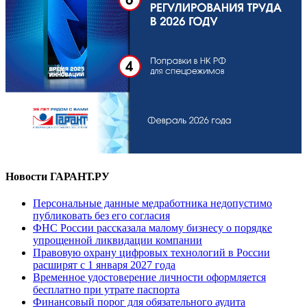
Новости ГАРАНТ.РУ
Персональные данные медработника недопустимо
публиковать без его согласия
ФНС России рассказала малому бизнесу о порядке
упрощенной ликвидации компании
Правовую охрану цифровых технологий в России
расширят с 1 января 2027 года
Временное удостоверение личности оформляется
бесплатно при утрате паспорта
Финансовый порог для обязательного аудита