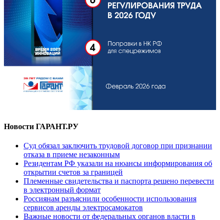
Новости ГАРАНТ.РУ
Суд обязал заключить трудовой договор при признании
отказа в приеме незаконным
Резидентам РФ указали на нюансы информирования об
открытии счетов за границей
Племенные свидетельства и паспорта решено перевести
в электронный формат
Россиянам разъяснили особенности использования
сервисов аренды электросамокатов
Важные новости от федеральных органов власти в