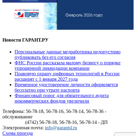
Новости ГАРАНТ.РУ
Персональные данные медработника недопустимо
публиковать без его согласия
ФНС России рассказала малому бизнесу о порядке
упрощенной ликвидации компании
Правовую охрану цифровых технологий в России
расширят с 1 января 2027 года
Временное удостоверение личности оформляется
бесплатно при утрате паспорта
Финансовый порог для обязательного аудита
некоммерческих фондов увеличили
Телефоны: 56-78-18, 56-78-16, 56-78-14, 56-78-36 -
обслуживание
(4742) 56-78-18, 56-78-16, 56-78-14 - ДП
Электронная почта:
info@garantsl.ru
Схема проезда