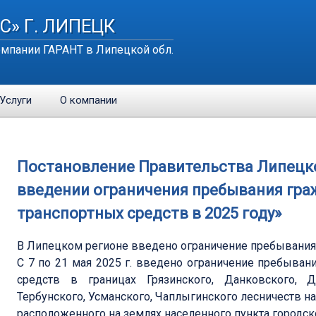
С» Г. ЛИПЕЦК
мпании ГАРАНТ в Липецкой обл.
Услуги
О компании
Постановление Правительства Липецкой 
введении ограничения пребывания граж
транспортных средств в 2025 году»
В Липецком регионе введено ограничение пребывания 
С 7 по 21 мая 2025 г. введено ограничение пребыван
средств в границах Грязинского, Данковского, До
Тербунского, Усманского, Чаплыгинского лесничеств н
расположенного на землях населенного пункта городск