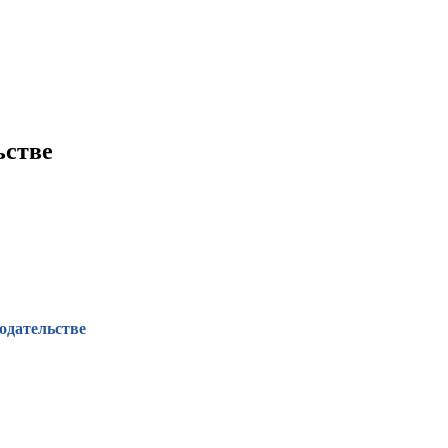
ьстве
одательстве