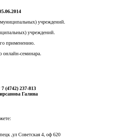
5.06.2014
х (муниципальных) учреждений.
иципальных) учреждений.
 его применению.
о онлайн-семинара.
у
7 (4742) 237-813
ирсанова Галина
жете:
ецк ,ул Советская 4, оф 620