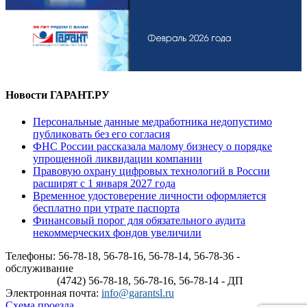
Новости ГАРАНТ.РУ
Персональные данные медработника недопустимо
публиковать без его согласия
ФНС России рассказала малому бизнесу о порядке
упрощенной ликвидации компании
Правовую охрану цифровых технологий в России
расширят с 1 января 2027 года
Временное удостоверение личности оформляется
бесплатно при утрате паспорта
Финансовый порог для обязательного аудита
некоммерческих фондов увеличили
Телефоны: 56-78-18, 56-78-16, 56-78-14, 56-78-36 -
обслуживание
(4742) 56-78-18, 56-78-16, 56-78-14 - ДП
Электронная почта:
info@garantsl.ru
Схема проезда