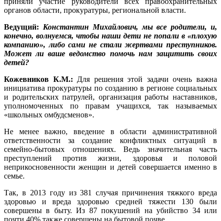
приняли участие руководители всех правоохранительных
органов области, прокуратуры, региональной власти.
Ведущий:
Константин Михайлович, мы все родители, и,
конечно, волнуемся, чтобы наши дети не попали в «плохую
компанию», либо сами не стали жертвами преступников.
Может ли ваше ведомство помочь нам защитить своих
детей?
Кожевников К.М.:
Для решения этой задачи очень важна
инициатива прокуратуры по созданию в регионе социальных
и родительских патрулей, организация работы наставников,
уполномоченных по правам учащихся, так называемых
«школьных омбудсменов».
Не менее важно, введение в области административной
ответственности за создание конфликтных ситуаций в
семейно-бытовых отношениях. Ведь значительная часть
преступлений против жизни, здоровья и половой
неприкосновенности женщин и детей совершается именно в
семье.
Так, в 2013 году из 381 случая причинения тяжкого вреда
здоровью и вреда здоровью средней тяжести 130 были
совершены в быту. Из 87 покушений на убийство 34 или
почти 40% также совершены на бытовой почве.