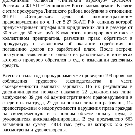
Должниками остаются «Липецкий аэроклуб» ДОСААФ
России» и ФГУП «Сенцовское» Россельхозакадемии. В связи
с этим прокуратура Липецкого района возбудила в отношении
ФГУП «Сенцовское» дело об административном
правонарушении по ч. 1 ст. 5.27 КоАП РФ, санкция которой
предусматривает штрафы для юридических лиц в размере от
30 тыс. до 50 тыс. руб. Кроме того, прокурор встретился с
коллективом предприятия, разъяснив право обратиться в
прокуратуру с заявлением об оказании содействия по
погашению долгов по заработной плате. После встречи
поступило заявление от одного из работников, в интересах
которого прокурор обратился в суд о взыскании денежных
средств.
Всего с начала года прокурорами уже проведено 199 проверок
соблюдения трудового законодательства в части
своевременности выплаты зарплаты. По их результатам в
дисциплинарном порядке наказано 22 должностных лица,
возбуждено 39 дел об административном правонарушении в
сфере оплаты труда, 22 должностных лица оштрафованы, 11-
предостережены о недопустимости нарушения права граждан
на своевременную и в полном объеме оплату труда, 2
руководителя дисквалифицированы. В суд предъявлено 663
заявления на сумму 14813 тыс. руб., из которых 556 уже
рассмотрены и удовлетворены.