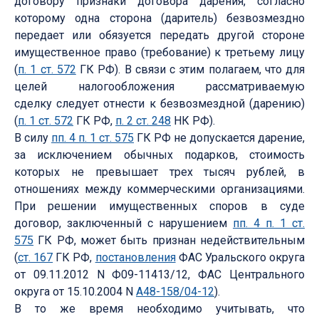
договору признаки договора дарения, согласно
которому одна сторона (даритель) безвозмездно
передает или обязуется передать другой стороне
имущественное право (требование) к третьему лицу
(
п. 1 ст. 572
ГК РФ). В связи с этим полагаем, что для
целей налогообложения рассматриваемую
сделку следует отнести к безвозмездной (дарению)
(
п. 1 ст. 572
ГК РФ,
п. 2 ст. 248
НК РФ).
В силу
пп. 4 п. 1 ст. 575
ГК РФ не допускается дарение,
за исключением обычных подарков, стоимость
которых не превышает трех тысяч рублей, в
отношениях между коммерческими организациями.
При решении имущественных споров в суде
договор, заключенный с нарушением
пп. 4 п. 1 ст.
575
ГК РФ, может быть признан недействительным
(
ст. 167
ГК РФ,
постановления
ФАС Уральского округа
от 09.11.2012 N Ф09-11413/12, ФАС Центрального
округа от 15.10.2004 N
А48-158/04-12
).
В то же время необходимо учитывать, что