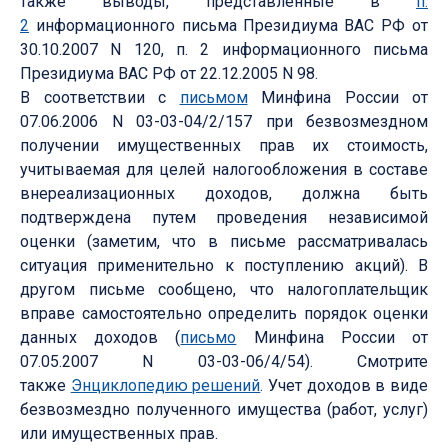
также выводы, представленные в
п.
2
информационного письма Президиума ВАС РФ от
30.10.2007 N 120, п. 2 информационного письма
Президиума ВАС РФ от 22.12.2005 N 98.
В соответствии с
письмом
Минфина России от
07.06.2006 N 03-03-04/2/157 при безвозмездном
получении имущественных прав их стоимость,
учитываемая для целей налогообложения в составе
внереализационных доходов, должна быть
подтверждена путем проведения независимой
оценки (заметим, что в письме рассматривалась
ситуация применительно к поступлению акций). В
другом письме сообщено, что налогоплательщик
вправе самостоятельно определить порядок оценки
данных доходов (
письмо
Минфина России от
07.05.2007 N 03-03-06/4/54). Смотрите
также
Энциклопедию решений
. Учет доходов в виде
безвозмездно полученного имущества (работ, услуг)
или имущественных прав.