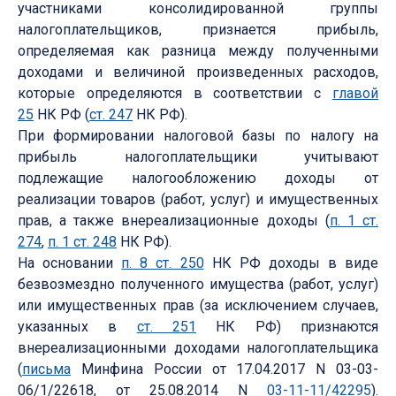
участниками консолидированной группы
налогоплательщиков, признается прибыль,
определяемая как разница между полученными
доходами и величиной произведенных расходов,
которые определяются в соответствии с
главой
25
НК РФ (
ст. 247
НК РФ).
При формировании налоговой базы по налогу на
прибыль налогоплательщики учитывают
подлежащие налогообложению доходы от
реализации товаров (работ, услуг) и имущественных
прав, а также внереализационные доходы (
п. 1 ст.
274
,
п. 1 ст. 248
НК РФ).
На основании
п. 8 ст. 250
НК РФ доходы в виде
безвозмездно полученного имущества (работ, услуг)
или имущественных прав (за исключением случаев,
указанных в
ст. 251
НК РФ) признаются
внереализационными доходами налогоплательщика
(
письма
Минфина России от 17.04.2017 N 03-03-
06/1/22618, от 25.08.2014 N
03-11-11/42295
).