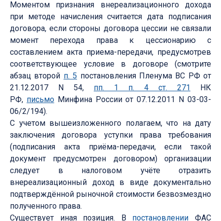
Моментом признания внереализационного дохода
при методе начисления считается дата подписания
договора, если стороны договора цессии не связали
момент перехода права к цессионарию с
составлением акта приема-передачи, предусмотрев
соответствующее условие в договоре (смотрите
абзац второй
п. 5
постановления Пленума ВС РФ от
21.12.2017 N 54,
пп. 1 п. 4 ст. 271
НК
РФ,
письмо
Минфина России от 07.12.2011 N 03-03-
06/2/194).
С учетом вышеизложенного полагаем, что на дату
заключения договора уступки права требования
(подписания акта приёма-передачи, если такой
документ предусмотрен договором) организации
следует в налоговом учёте отразить
внереализационный доход в виде документально
подтверждённой рыночной стоимости безвозмездно
полученного права.
Существует иная позиция. В
постановлении
ФАС