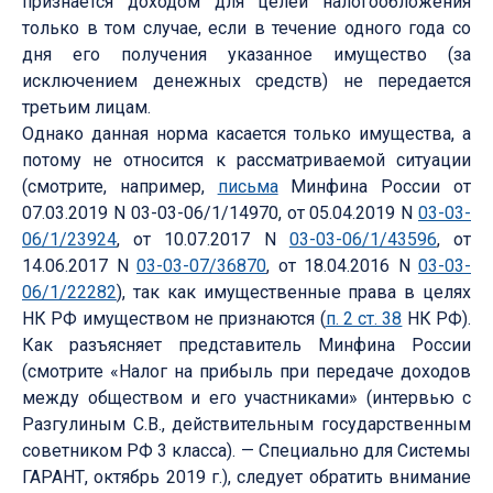
признается доходом для целей налогообложения
только в том случае, если в течение одного года со
дня его получения указанное имущество (за
исключением денежных средств) не передается
третьим лицам.
Однако данная норма касается только имущества, а
потому не относится к рассматриваемой ситуации
(смотрите, например,
письма
Минфина России от
07.03.2019 N 03-03-06/1/14970, от 05.04.2019 N
03-03-
06/1/23924
, от 10.07.2017 N
03-03-06/1/43596
, от
14.06.2017 N
03-03-07/36870
, от 18.04.2016 N
03-03-
06/1/22282
), так как имущественные права в целях
НК РФ имуществом не признаются (
п. 2 ст. 38
НК РФ).
Как разъясняет представитель Минфина России
(смотрите «Налог на прибыль при передаче доходов
между обществом и его участниками» (интервью с
Разгулиным С.В., действительным государственным
советником РФ 3 класса). — Специально для Системы
ГАРАНТ, октябрь 2019 г.), следует обратить внимание